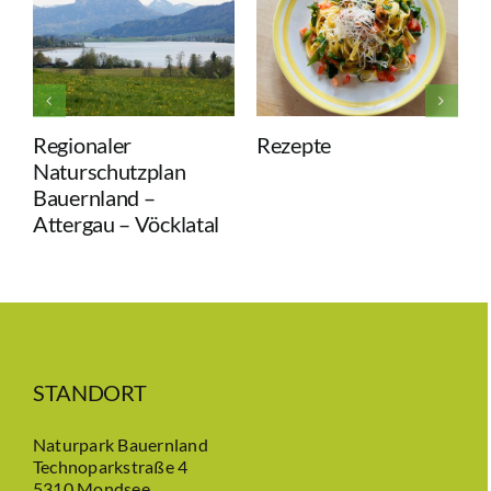
Regionaler
Rezepte
R
Naturschutzplan
d
Bauernland –
Attergau – Vöcklatal
STANDORT
Naturpark Bauernland
Technoparkstraße 4
5310 Mondsee