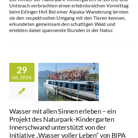
Unterach verbrachten einen erlebnisreichen Vormittag
beim Edinger Hof. Bei einer Alpaka-Wanderung lernten
sie den respektvollen Umgang mit den Tieren kennen,
erkundeten gemeinsam den schattigen Wald und
erlebten dabei spannende Stunden in der Natur.
r mit allen
n erleben –
Projekt des
turpark-
dergarten
29
erschwand
06, 2026
rstützt von
 Initiative
ser voller
n“ von BIPA
Wasser mit allen Sinnen erleben – ein
und den
Projekt des Naturpark-Kindergarten
turparken
Innerschwand unterstützt von der
terreichs
Initiative „Wasser voller Leben“ von BIPA
in
Bildung
Blog