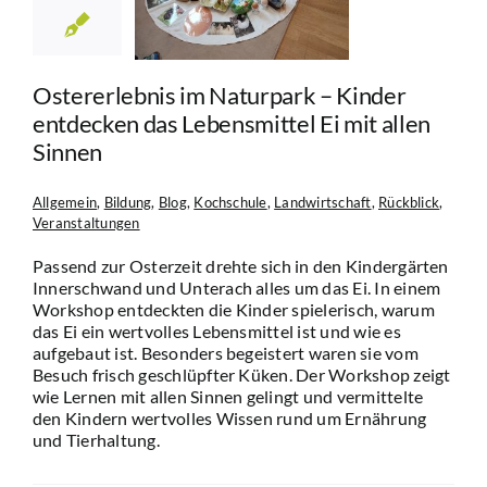
ebensmittel
 allen Sinnen
in
Bildung
Blog
ochschule
Ostererlebnis im Naturpark – Kinder
schaft
Rückblick
anstaltungen
entdecken das Lebensmittel Ei mit allen
Sinnen
Allgemein
,
Bildung
,
Blog
,
Kochschule
,
Landwirtschaft
,
Rückblick
,
Veranstaltungen
Passend zur Osterzeit drehte sich in den Kindergärten
Innerschwand und Unterach alles um das Ei. In einem
Workshop entdeckten die Kinder spielerisch, warum
das Ei ein wertvolles Lebensmittel ist und wie es
aufgebaut ist. Besonders begeistert waren sie vom
Besuch frisch geschlüpfter Küken. Der Workshop zeigt
wie Lernen mit allen Sinnen gelingt und vermittelte
den Kindern wertvolles Wissen rund um Ernährung
und Tierhaltung.