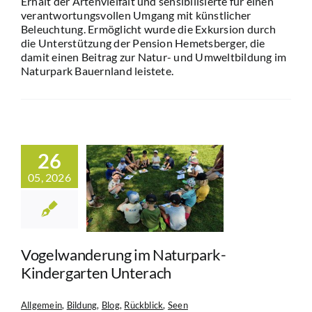
Erhalt der Artenvielfalt und sensibilisierte für einen
verantwortungsvollen Umgang mit künstlicher
Beleuchtung. Ermöglicht wurde die Exkursion durch
die Unterstützung der Pension Hemetsberger, die
damit einen Beitrag zur Natur- und Umweltbildung im
Naturpark Bauernland leistete.
26
lwanderung
05, 2026
Naturpark-
dergarten
nterach
in
Bildung
Blog
kblick
Seen
Vogelwanderung im Naturpark-
Kindergarten Unterach
Allgemein
,
Bildung
,
Blog
,
Rückblick
,
Seen