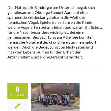
Der Naturpark-Kindergarten Unterach begab sich
gemeinsam mit Ökologe Samuel Auer auf eine
spannende Entdeckungsreise in die Welt der
heimischen Vögel. Spielerisch erfuhren die Kinder,
welche Vogelarten bei uns leben und warum ihr Schutz
für die Natur besonders wichtig ist. Bei einer
gemeinsamen Beobachtung am Attersee konnten
heimische Vögel entdeckt und ihre Stimmen gehört
werden. Auch die Bedeutung von Nistkästen und
intakten Lebensräumen für den Erhalt der
Artenvielfalt wurde kindgerecht vermittelt.
xkursion mit
. Klasse der
8
turpark-
05, 2026
lksschule
ibichl und
rreichische