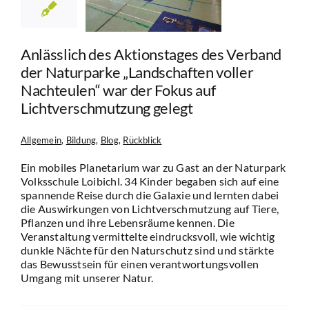
r Nachteulen“
er Fokus auf
verschmutzung
Anlässlich des Aktionstages des Verband
gelegt
der Naturparke „Landschaften voller
in
Bildung
Blog
Nachteulen“ war der Fokus auf
Rückblick
Lichtverschmutzung gelegt
Allgemein
,
Bildung
,
Blog
,
Rückblick
Ein mobiles Planetarium war zu Gast an der Naturpark
Volksschule Loibichl. 34 Kinder begaben sich auf eine
spannende Reise durch die Galaxie und lernten dabei
die Auswirkungen von Lichtverschmutzung auf Tiere,
Pflanzen und ihre Lebensräume kennen. Die
Veranstaltung vermittelte eindrucksvoll, wie wichtig
dunkle Nächte für den Naturschutz sind und stärkte
das Bewusstsein für einen verantwortungsvollen
Umgang mit unserer Natur.