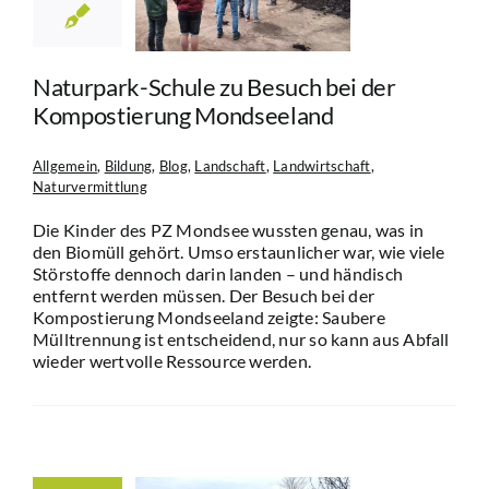
dseeland
in
Bildung
Blog
andschaft
dwirtschaft
Naturpark-Schule zu Besuch bei der
rvermittlung
Kompostierung Mondseeland
Allgemein
,
Bildung
,
Blog
,
Landschaft
,
Landwirtschaft
,
Naturvermittlung
Die Kinder des PZ Mondsee wussten genau, was in
den Biomüll gehört. Umso erstaunlicher war, wie viele
Störstoffe dennoch darin landen – und händisch
entfernt werden müssen. Der Besuch bei der
Kompostierung Mondseeland zeigte: Saubere
Mülltrennung ist entscheidend, nur so kann aus Abfall
wieder wertvolle Ressource werden.