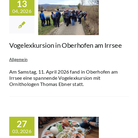
13
04, 2026
exkursion in
rhofen am
Irrsee
Allgemein
Vogelexkursion in Oberhofen am Irrsee
Allgemein
Am Samstag, 11. April 2026 fand in Oberhofen am
Irrsee eine spannende Vogelexkursion mit
Ornithologen Thomas Ebner statt.
erlebnis im
27
turpark –
r entdecken
03, 2026