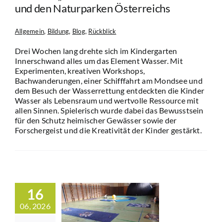
Rückblick
und den Naturparken Österreichs
Allgemein
,
Bildung
,
Blog
,
Rückblick
Drei Wochen lang drehte sich im Kindergarten
Innerschwand alles um das Element Wasser. Mit
Experimenten, kreativen Workshops,
Bachwanderungen, einer Schifffahrt am Mondsee und
dem Besuch der Wasserrettung entdeckten die Kinder
Wasser als Lebensraum und wertvolle Ressource mit
allen Sinnen. Spielerisch wurde dabei das Bewusstsein
für den Schutz heimischer Gewässer sowie der
Forschergeist und die Kreativität der Kinder gestärkt.
ässlich des
nstages des
rband der
16
turparke
06, 2026
ndschaften