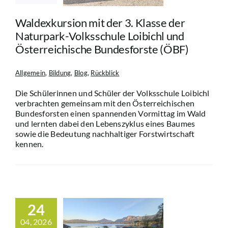
desforste
(ÖBF)
Waldexkursion mit der 3. Klasse der
in
Bildung
Blog
Naturpark-Volksschule Loibichl und
Rückblick
Österreichische Bundesforste (ÖBF)
Allgemein
,
Bildung
,
Blog
,
Rückblick
Die Schülerinnen und Schüler der Volksschule Loibichl
verbrachten gemeinsam mit den Österreichischen
Bundesforsten einen spannenden Vormittag im Wald
und lernten dabei den Lebenszyklus eines Baumes
sowie die Bedeutung nachhaltiger Forstwirtschaft
kennen.
24
04, 2026
e Nacht der