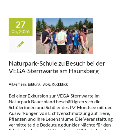
27
park-Schule
05, 2026
such bei der
Sternwarte
Haunsberg
in
Bildung
Blog
Rückblick
Naturpark-Schule zu Besuch bei der
VEGA-Sternwarte am Haunsberg
Allgemein
,
Bildung
,
Blog
,
Rückblick
Bei einer Exkursion zur VEGA Sternwarte im
Naturpark Bauernland beschäftigten sich die
Schülerinnen und Schüler des PZ Mondsee mit den
Auswirkungen von Lichtverschmutzung auf Tiere,
Pflanzen und ihre Lebensräume. Die Veranstaltung
vermittelte die Bedeutung dunkler Nächte für den