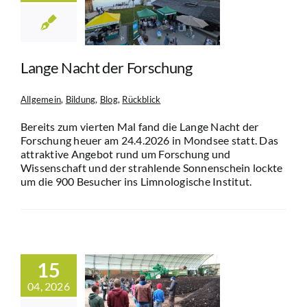
orschung
in
Bildung
Blog
Rückblick
Lange Nacht der Forschung
Allgemein
,
Bildung
,
Blog
,
Rückblick
Bereits zum vierten Mal fand die Lange Nacht der
Forschung heuer am 24.4.2026 in Mondsee statt. Das
attraktive Angebot rund um Forschung und
Wissenschaft und der strahlende Sonnenschein lockte
um die 900 Besucher ins Limnologische Institut.
park-Schule
15
such bei der
04, 2026
postierung