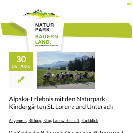
Zum
Inhalt
springen
ka-Erlebnis
30
mit den
06, 2026
turpark-
rgärten St.
renz und
nterach
in
Bildung
Blog
Alpaka-Erlebnis mit den Naturpark-
tschaft
Rückblick
Kindergärten St. Lorenz und Unterach
Allgemein
,
Bildung
,
Blog
,
Landwirtschaft
,
Rückblick
Die Kinder der Naturpark-Kindergärten St. Lorenz und